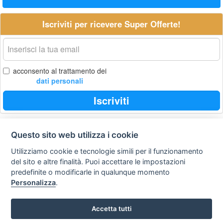
Iscriviti per ricevere Super Offerte!
La
tua
email
acconsento al trattamento dei
dati personali
Iscriviti
Questo sito web utilizza i cookie
Privacy
Avviso
Scrivici
policy
legale
Utilizziamo cookie e tecnologie simili per il funzionamento
del sito e altre finalità. Puoi accettare le impostazioni
Preferenze cookie
predefinite o modificarle in qualunque momento
Personalizza
.
Copyright © 2008
Accetta tutti
SVILUPPO TURISMO ITALIA S.r.L. unipersonale
P.IVA: 01665350433 - R.E.A. FM-195884 Via A. Costa, 2